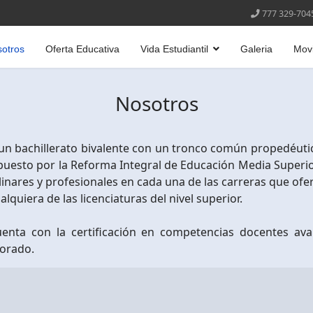
777 329-704
otros
Oferta Educativa
Vida Estudiantil
Galeria
Movi
Nosotros
 un bachillerato bivalente con un tronco común propedéut
puesto por la Reforma Integral de Educación Media Superior 
linares y profesionales en cada una de las carreras que ofe
lquiera de las licenciaturas del nivel superior.
uenta con la certificación en competencias docentes av
torado.