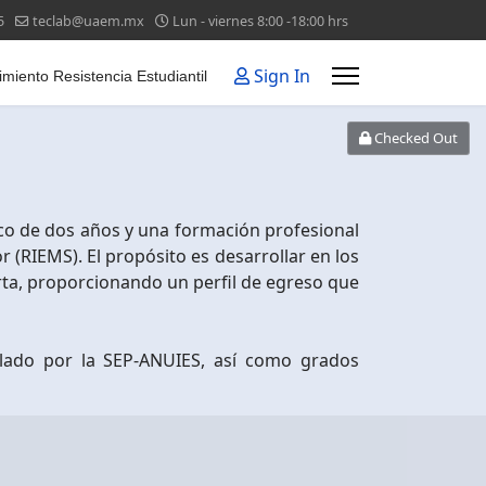
5
teclab@uaem.mx
Lun - viernes 8:00 -18:00 hrs
Sign In
miento Resistencia Estudiantil
Checked Out
ico de dos años y una formación profesional
(RIEMS). El propósito es desarrollar en los
rta, proporcionando un perfil de egreso que
alado por la SEP-ANUIES, así como grados