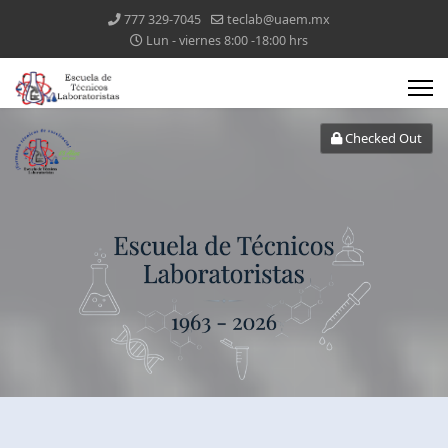
777 329-7045
teclab@uaem.mx
Lun - viernes 8:00 -18:00 hrs
Checked Out